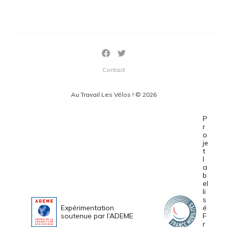
Contact
Au Travail Les Vélos ! © 2026
P
r
o
je
t
l
a
b
el
li
s
Expérimentation
é
soutenue par l’ADEME
F
r