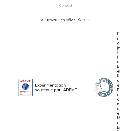
Contact
Au Travail Les Vélos ! © 2026
P
r
o
je
t
l
a
b
el
li
s
Expérimentation
é
soutenue par l’ADEME
F
r
a
n
c
e
M
o
bi