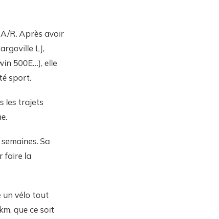
m A/R. Après avoir
argoville LJ,
in 500E…), elle
té sport.
 les trajets
e.
s semaines. Sa
 faire la
é un vélo tout
km, que ce soit