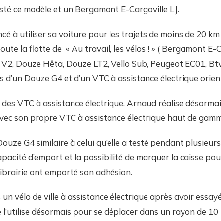
sté ce modèle et un Bergamont E-Cargoville LJ.
cé à utiliser sa voiture pour les trajets de moins de 20 k
ute la flotte de « Au travail, les vélos ! » ( Bergamont E-C
V2, Douze Hêta, Douze LT2, Vello Sub, Peugeot EC01, Btw
 d’un Douze G4 et d’un VTC à assistance électrique orien
 des VTC à assistance électrique, Arnaud réalise désormais
avec son propre VTC à assistance électrique haut de gamm
Douze G4 similaire à celui qu’elle a testé pendant plusieur
pacité d’emport et la possibilité de marquer la caisse pour
ibrairie ont emporté son adhésion.
 un vélo de ville à assistance électrique après avoir essay
e l’utilise désormais pour se déplacer dans un rayon de 10 