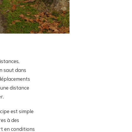
istances,
un saut dans
s déplacements
 une distance
r.
ncipe est simple
res à des
rt en conditions