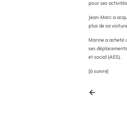
pour ses activité
Jean-Marc a acqui
plus de sa voitu
Marine a acheté un
ses déplacements
et social (AES).
[à suivre]