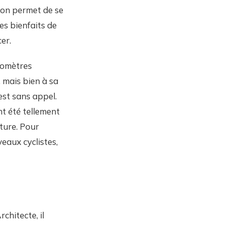
tion permet de se
es bienfaits de
cer.
ilomètres
 mais bien à sa
est sans appel.
nt été tellement
ture. Pour
eaux cyclistes,
chitecte, il