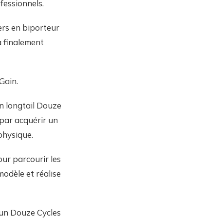
fessionnels.
ers en biporteur
a finalement
Gain.
n longtail Douze
 par acquérir un
 physique.
ur parcourir les
odèle et réalise
s un Douze Cycles