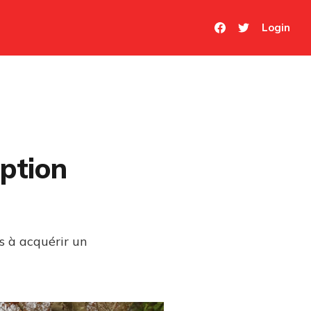
Login
option
s à acquérir un