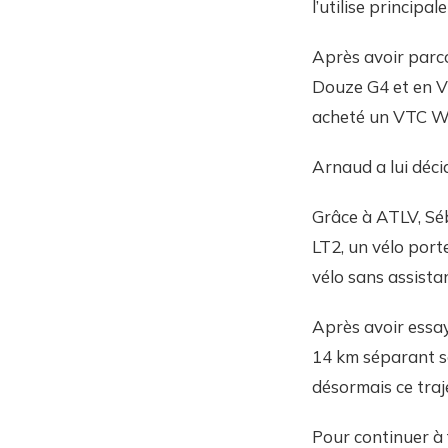
l’utilise princip
Après avoir parco
Douze G4 et en VT
acheté un VTC Wi
Arnaud a lui déci
Grâce à ATLV, Séb
LT2, un vélo port
vélo sans assistan
Après avoir essay
14 km séparant so
désormais ce traj
Pour continuer à 