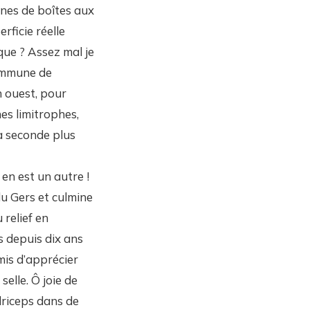
aines de boîtes aux
rficie réelle
ue ? Assez mal je
 commune de
n ouest, pour
s limitrophes,
la seconde plus
 en est un autre !
u Gers et culmine
 relief en
s depuis dix ans
mis d’apprécier
elle. Ô joie de
driceps dans de