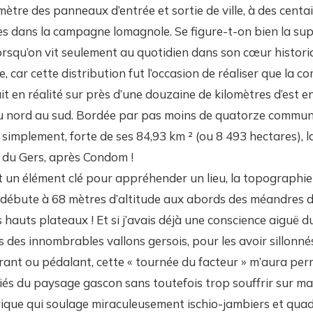
imètre des panneaux d’entrée et sortie de ville, à des cent
es dans la campagne lomagnole. Se figure-t-on bien la supe
squ’on vit seulement au quotidien dans son cœur historiq
e, car cette distribution fut l’occasion de réaliser que la
it en réalité sur près d’une douzaine de kilomètres d’est e
u nord au sud. Bordée par pas moins de quatorze commune
 simplement, forte de ses 84,93 km ² (ou 8 493 hectares), 
du Gers, après Condom !
est un élément clé pour appréhender un lieu, la topographie
 débute à 68 mètres d’altitude aux abords des méandres d
 hauts plateaux ! Et si j’avais déjà une conscience aiguë du
des innombrables vallons gersois, pour les avoir sillonné
ant ou pédalant, cette « tournée du facteur » m’aura per
liés du paysage gascon sans toutefois trop souffrir sur ma s
trique qui soulage miraculeusement ischio-jambiers et qua