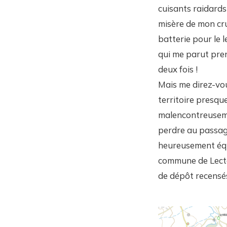
cuisants raidards
misère de mon cru
batterie pour le 
qui me parut pren
deux fois !
Mais me direz-vou
territoire presque
malencontreusemen
perdre au passage
heureusement équ
commune de Lectou
de dépôt recensés 