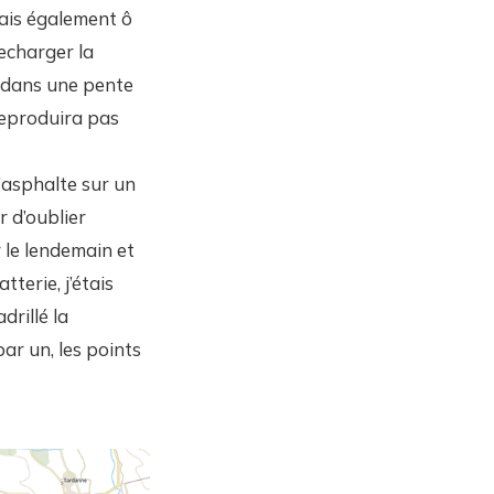
Mais également ô
echarger la
e dans une pente
reproduira pas
’asphalte sur un
r d’oublier
 le lendemain et
terie, j’étais
rillé la
ar un, les points