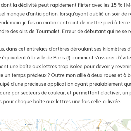
 dont la déclivité peut rapidement flirter avec les 15 % ! 
el manque d’anticipation, lorsqu’ayant oublié un soir de r
lendemain, je fus un matin contraint de mettre pied à terr
dre des airs de Tourmalet. Erreur de débutant qui ne se 
s, dans cet entrelacs d’artères déroulant ses kilomètres d
 équivalent à la ville de Paris (!), comment s’assurer d’évite
t une boîte aux lettres trop isolée pour devoir y revenir
 un temps précieux ? Outre mon allié à deux roues et à bat
ipé d’une précieuse application ayant préalablement quad
re par secteurs de couleur, et permettant d’activer, un p
pour chaque boîte aux lettres une fois celle-ci livrée.