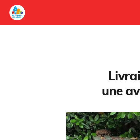
Livra
une ave