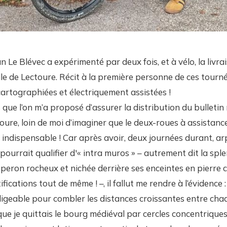
 Le Blévec a expérimenté par deux fois, et à vélo, la livra
ille de Lectoure. Récit à la première personne de ces tourn
artographiées et électriquement assistées !
 que l’on m’a proposé d’assurer la distribution du bulletin
re, loin de moi d’imaginer que le deux-roues à assistanc
oir indispensable ! Car après avoir, deux journées durant, ar
pourrait qualifier d'« intra muros » – autrement dit la splend
peron rocheux et nichée derrière ses enceintes en pierre ca
ifications tout de même ! –, il fallut me rendre à l’évidence :
ligeable pour combler les distances croissantes entre cha
que je quittais le bourg médiéval par cercles concentrique