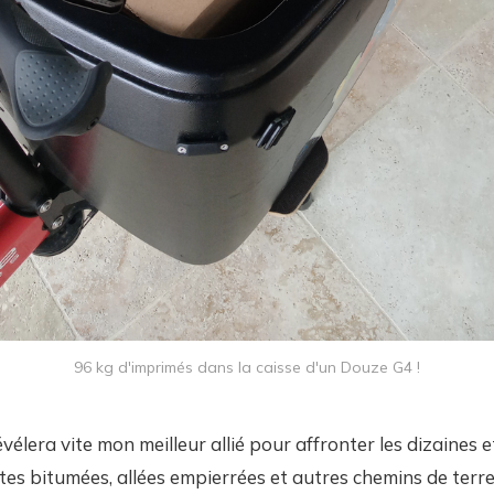
96 kg d'imprimés dans la caisse d'un Douze G4 !
vélera vite mon meilleur allié pour affronter les dizaines e
tes bitumées, allées empierrées et autres chemins de terr