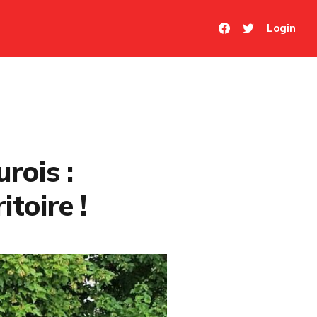
Login
rois :
itoire !