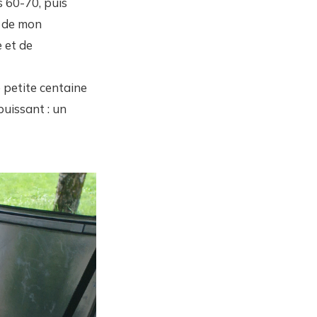
s 60-70, puis
l de mon
e et de
e petite centaine
uissant : un