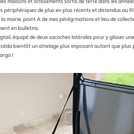
les maisons et lotissements sortis de terre dans les année
s périphériques de plus en plus récents et distendus au fi
la mairie, point A de mes pérégrinations et lieu de collect
ent en bulletins.
ngtail, équipé de deux sacoches latérales pour y glisser un
ccéda bientôt un attelage plus imposant autant que plus p
argo !