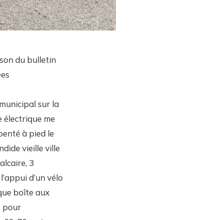
ison du bulletin
ées
 municipal sur la
e électrique me
penté à pied le
ide vieille ville
lcaire, 3
 l’appui d’un vélo
que boîte aux
s pour