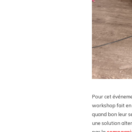
Pour cet événemen
workshop fait en 
quand bon leur s
une solution alte
par la
compagni