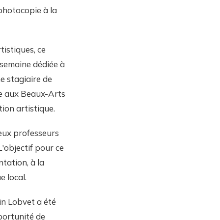
photocopie à la
tistiques, ce
 semaine dédiée à
e stagiaire de
ée aux Beaux-Arts
ion artistique.
eux professeurs
L'objectif pour ce
tation, à la
e local.
in Lobvet a été
portunité de