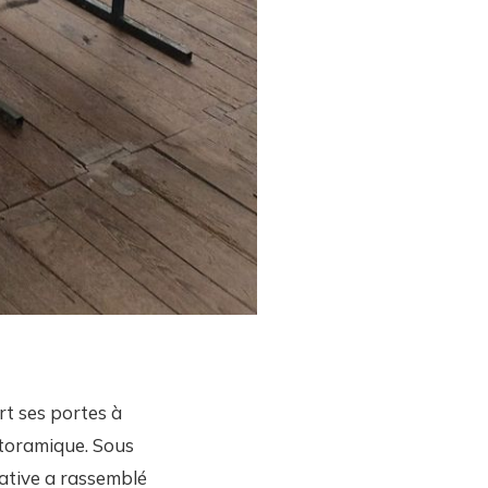
rt ses portes à
toramique. Sous
iative a rassemblé